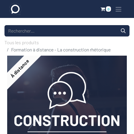
0
Tous les produits
Formation à distance - La construction rhétorique
À distance