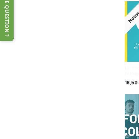
UNE QUESTION ?
Nouve
L'ess
l'élo
18,50