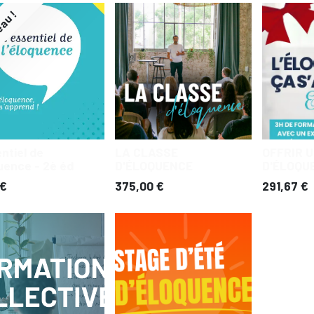
au !
entiel de
LA CLASSE
OFFRIR 
quence - 2è éd
D'ÉLOQUENCE
D'ÉLOQU
€
375,00
€
291,67
€