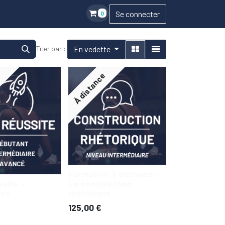
Se connecter
0
En vedette
Trier par :
e
À distance
Formation à distance -
site -
La construction
ers
rhétorique
125,00
€