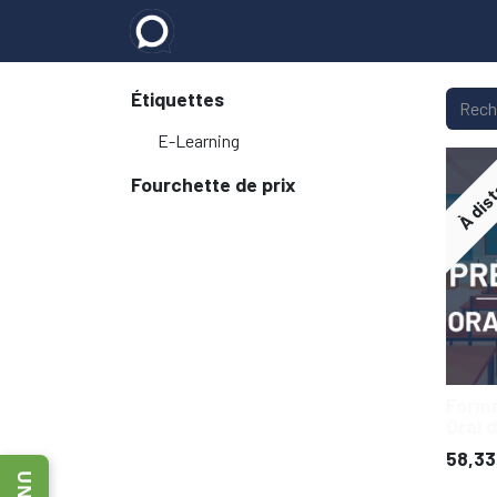
Accueil
E-learning
Les formatio
Étiquettes
E-Learning
À dis
Fourchette de prix
Forma
Oral 
58,33