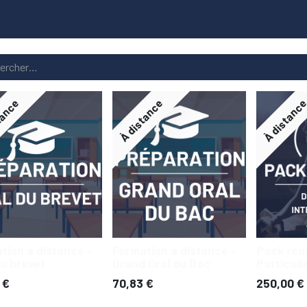
ns
Qui sommes-nous
tance
À distance
À distanc
tion à distance -
Formation à distance -
Pack réus
du brevet
Grand Oral du Bac
Particuli
€
70,83
€
250,00
€