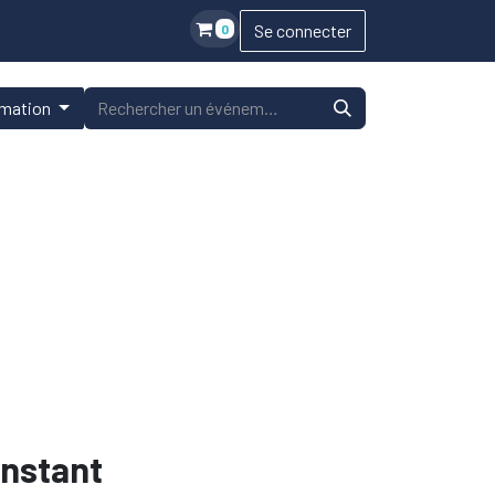
Se connecter
0
rmation
instant