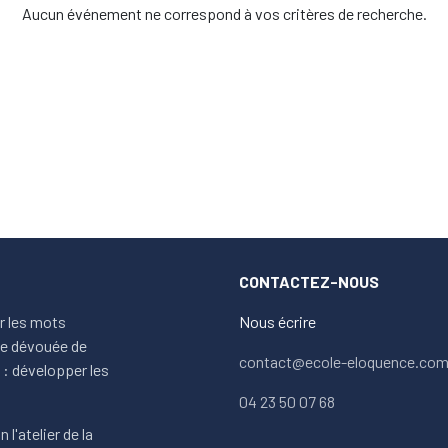
Aucun événement ne correspond à vos critères de recherche.
CONTACTEZ-NOUS
ur les mots
Nous écrire
ipe dévouée de
contact@ecole-eloquence.co
: développer les
04 23 50 07 68
 l'atelier de la