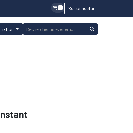
Se connecter
0
rmation
instant