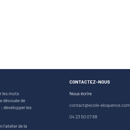
CONTACTEZ-NOUS
ur les mots
Nous écrire
ipe dévouée de
contact@ecole-eloquence.co
: développer les
04 23 50 07 68
 l'atelier de la