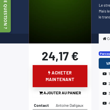
UNE QUESTION ?
Le stre
Mais l
le tran
C
24,17
€
Parcou
V
ACHETER
MAINTENANT
A​​JOUTER​​ ​​AU PANIER
Contact
Antoine Daligaux