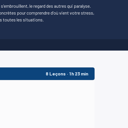
 s'embrouillent, le regard des autres qui paralyse.
 concrètes pour comprendre d'où vient votre stress,
s toutes les situations.
8
Leçons
·
1 h 23 min
s