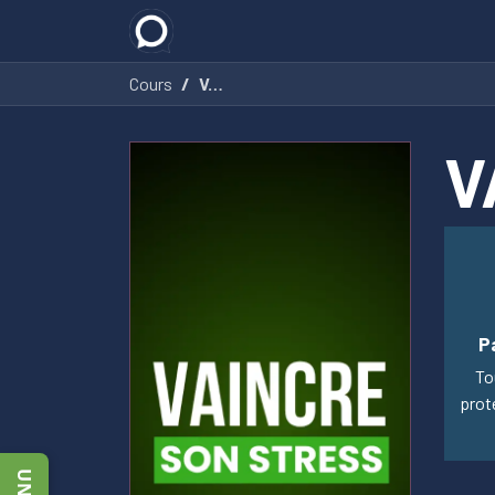
Accueil
E-learning
Les formatio
Cours
VAINCRE SON STRESS
V
P
To
prot