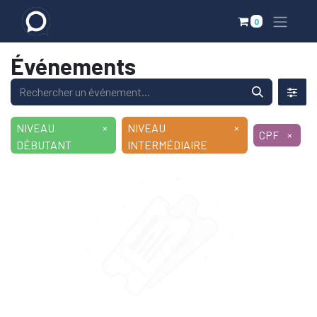
0
Événements
NIVEAU
×
NIVEAU
×
CPF
×
DÉBUTANT
INTERMÉDIAIRE