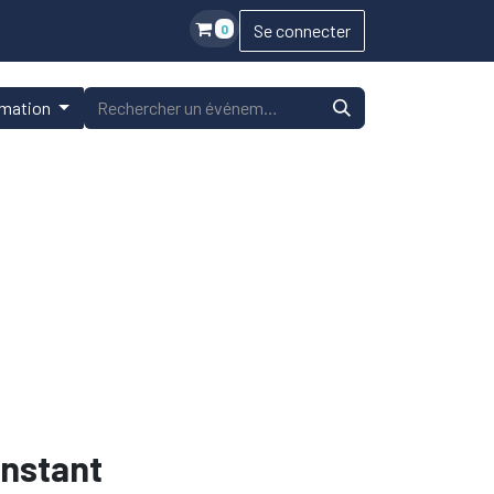
Se connecter
0
rmation
instant