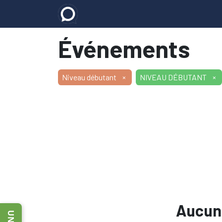
Accueil
E-learning
Les formatio
Événements
Niveau débutant
×
NIVEAU DÉBUTANT
×
Aucun 