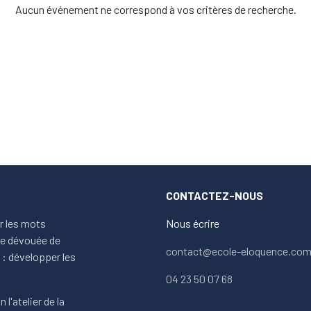
Aucun événement ne correspond à vos critères de recherche.
CONTACTEZ-NOUS
ur les mots
Nous écrire
ipe dévouée de
contact@ecole-eloquence.co
: développer les
04 23 50 07 68
 l'atelier de la