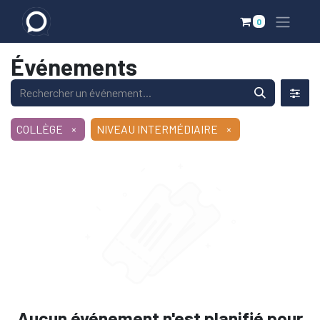
0
Événements
COLLÈGE
×
NIVEAU INTERMÉDIAIRE
×
Aucun événement n'est planifié pour