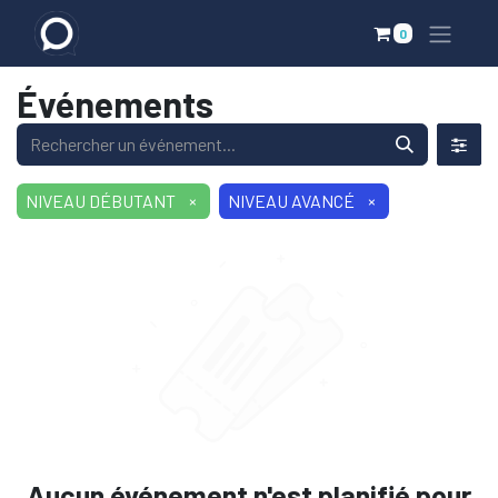
0
Événements
NIVEAU DÉBUTANT
×
NIVEAU AVANCÉ
×
Aucun événement n'est planifié pour