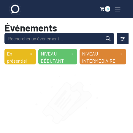
0
Événements
En
×
NIVEAU
×
NIVEAU
×
présentiel
DÉBUTANT
INTERMÉDIAIRE